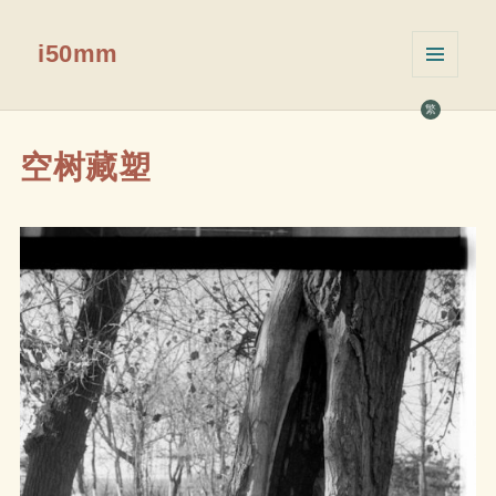
i50mm
菜单和
挂件
繁
空树藏塑