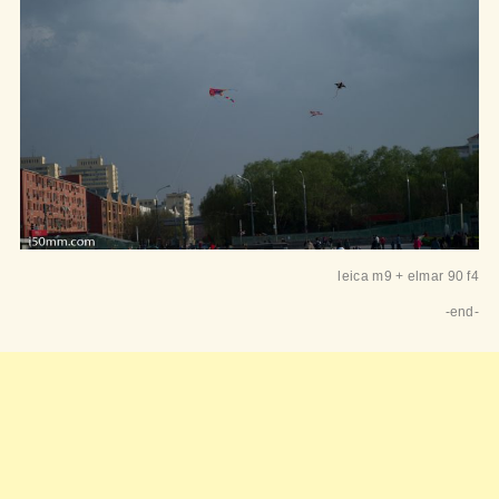
leica m9 + elmar 90 f4
-end-