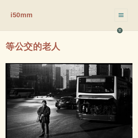
i50mm
菜单和
挂件
繁
等公交的老人