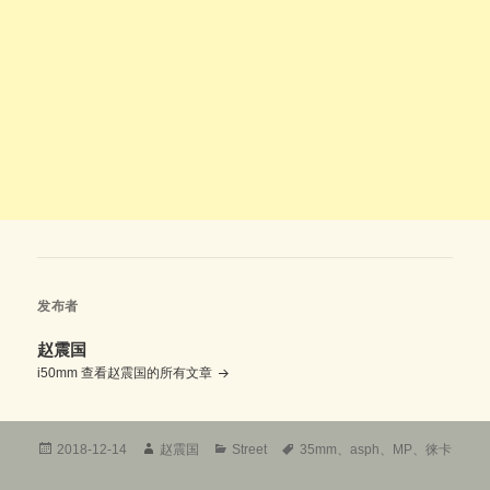
发布者
赵震国
i50mm
查看赵震国的所有文章
发
作
分
标
2018-12-14
赵震国
Street
35mm
、
asph
、
MP
、
徕卡
布
者
类
签
于