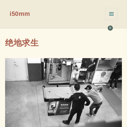
i50mm
菜单和
挂件
繁
绝地求生