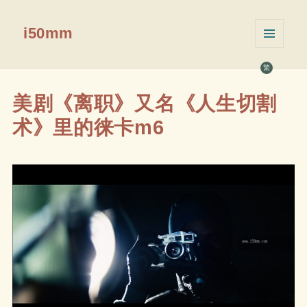
i50mm
菜单和
挂件
繁
美剧《离职》又名《人生切割
术》里的徕卡m6