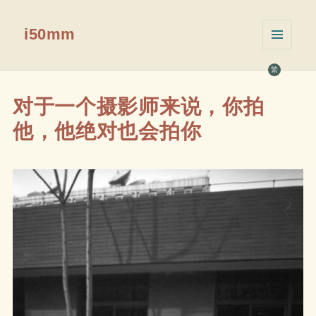
i50mm
菜单和
挂件
繁
对于一个摄影师来说，你拍
他，他绝对也会拍你