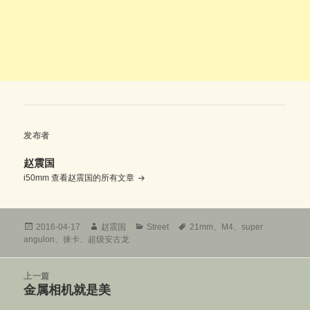
发布者
赵震国
i50mm
查看赵震国的所有文章
发
作
分
标
2016-04-17
赵震国
Street
21mm
、
M4
、
super
布
者
类
签
angulon
、
徕卡
、
超级安古龙
于
文
上一篇
章
金属相机就是美
上
导
篇