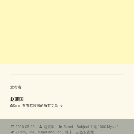
发布者
赵震国
i50mm
查看赵震国的所有文章
发
作
分
2016-05-20
赵震国
Street
、
Subject 主题 1000 Myself
布
标
者
类
21mm
、
M4
、
super angulon
、
徕卡
、
超级安古龙