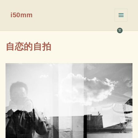
i50mm
菜单和
挂件
繁
自恋的自拍