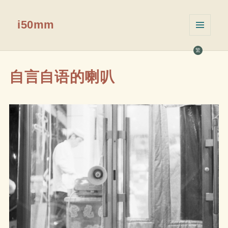
i50mm
菜单和
挂件
繁
自言自语的喇叭