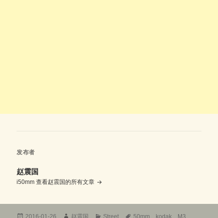
发布者
赵震国
i50mm
查看赵震国的所有文章
发
作
分
标
2016-01-26
赵震国
Street
50mm
、
kodak
、
M3
、