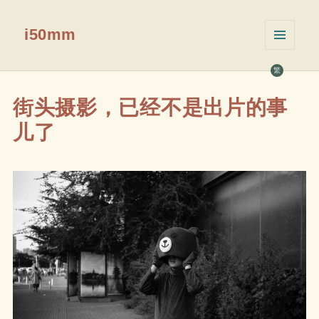
i50mm
菜单和
挂件
繁
街头摄影，已经不是出片的事
儿了