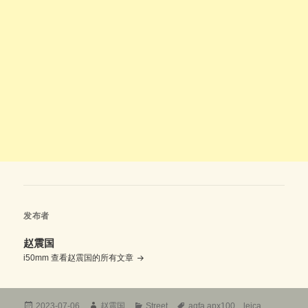
发布者
赵震国
i50mm
查看赵震国的所有文章
发
作
分
标
2023-07-06
赵震国
Street
agfa apx100
、
leica