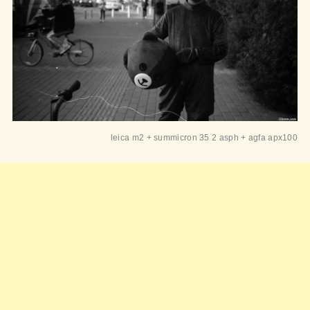
leica m2 + summicron 35 2 asph + agfa apx100