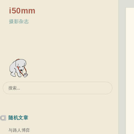
i50mm
摄影杂志
搜
索：
随机文章
与路人博弈