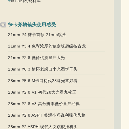
+
leica相机资料库
徕卡旁轴镜头使用感受
21mm f/4 徕卡首颗 21mm镜头
21mm f/3.4 色彩浓厚的稳定版超级按古龙
21mm f/2.8 低价优质量产大光
28mm f/6.3 情怀老螺口小光圈饼干头
28mm f/5.6 M卡口初代28遮光罩好看
28mm f/2.8 V1 初代28大光圈九枚玉
28mm f/2.8 V3 高分辨率低价量产经典
28mm f/2.8 ASPH 美观小巧锐利现代风格
28mm f/2 ASPH 现代人文旗舰挂机头