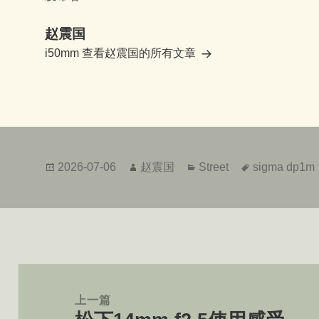
赵震国
i50mm
查看赵震国的所有文章
发
作
分
标
2026-07-06
赵震国
Street
sigma dp1m
布
者
类
签
于
文
章
上一篇
导