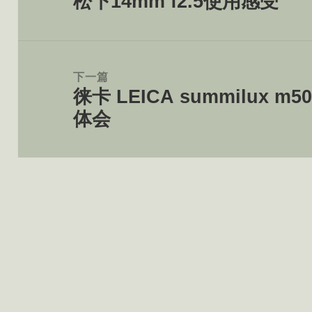
松下14mm f2.5使用感受
上
航
篇
文
章：
下一篇
徕卡 LEICA summilux m50/
下
体会
篇
文
章：