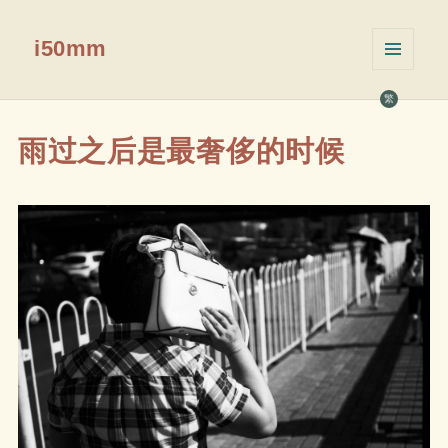
i50mm
菜单和
挂件
繁
雨过之后是最奢侈的时候