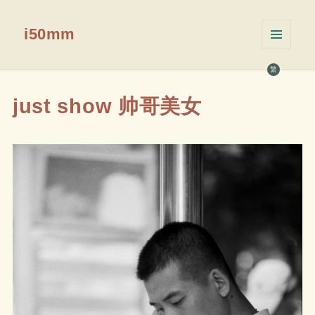
i50mm
菜单和
挂件
繁
just show 帅哥美女