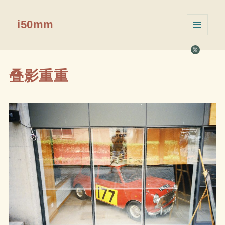
i50mm
菜单和
挂件
繁
叠影重重