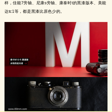
样，佳能7旁轴、尼康s旁轴、康泰时t的黑漆版本、美能
达tc1等，都是黑漆比原色少的。