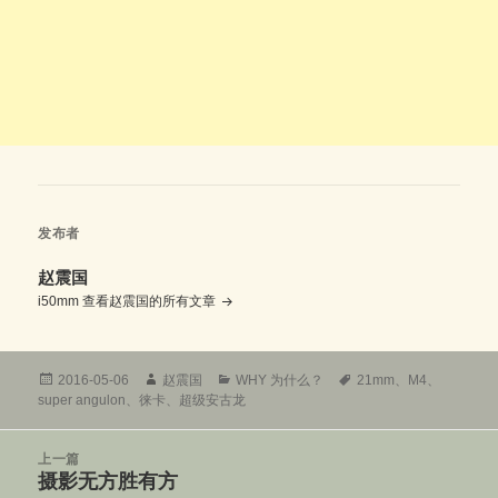
发布者
赵震国
i50mm
查看赵震国的所有文章
发
作
分
标
2016-05-06
赵震国
WHY 为什么？
21mm
、
M4
、
布
者
类
签
super angulon
、
徕卡
、
超级安古龙
于
文
上一篇
章
摄影无方胜有方
上
导