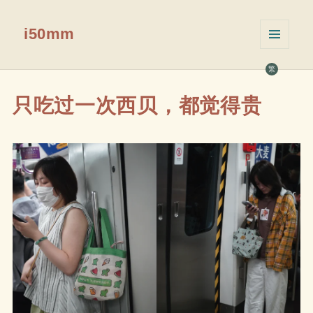
i50mm
菜单和
挂件
繁
只吃过一次西贝，都觉得贵