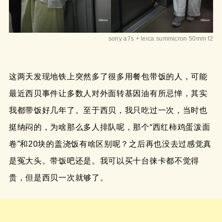
sony a7s + leica summicron 50mm f2
这两天发现地铁上突然多了很多用餐包带饭的人，可能
最近西贝事件让多数人对外面转基因油有所忌惮，其实
我都带饭好几年了。至于西贝，我只吃过一次，当时也
挺纳闷的，为啥那么多人排队呢，那个“西红柿鸡蛋泼面
卷”和20块的盖浇饭有啥区别呢？之后再也没去过感觉真
是冤大头。带饭吧还是。我可以买十台徕卡都不觉得
贵，但是西贝一次就够了。