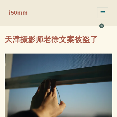
i50mm
菜单和
挂件
繁
天津摄影师老徐文案被盗了