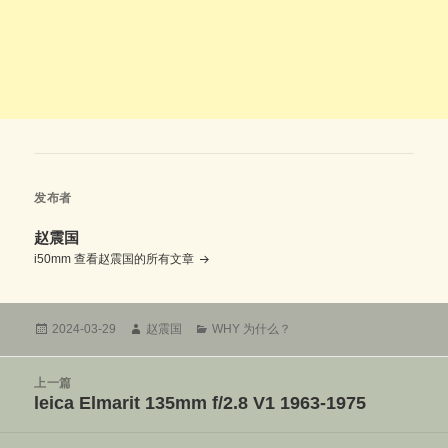
发布者
赵震国
i50mm
查看赵震国的所有文章
发
作
分
2024-03-29
赵震国
WHY 为什么？
布
者
类
于
文
上一篇
章
leica Elmarit 135mm f/2.8 V1 1963-1975
上
导
篇
航