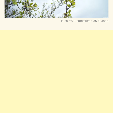
leica m9 + summicron 35 f2 asph