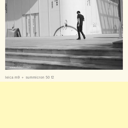
leica m9 ＋ summicron 50 f2