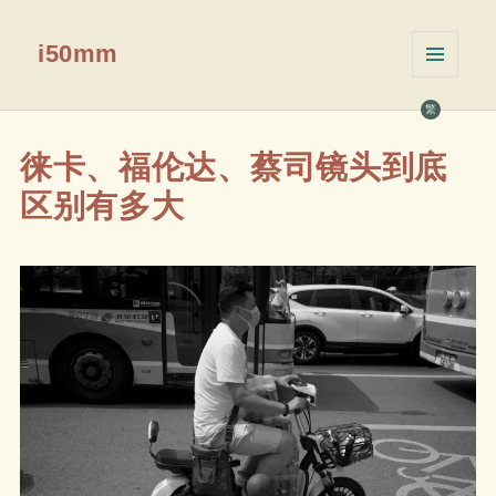
i50mm
菜单和
挂件
繁
徕卡、福伦达、蔡司镜头到底
区别有多大