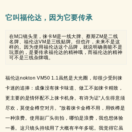
它叫福伦达，因为它要传承
在M口镜头里，徕卡M是一线大牌、蔡斯ZM是二线
名牌、福伦达VM是三线贴牌。但也许，未来不是这
样的。因为使用福伦达这个品牌，就说明确善能不是
玩票的，是要传承福伦达的精神哦，而福伦达的精神
可不是三线杂牌哦。
福伦达nokton VM50 1.1虽然是大光圈，却很少受到徕
卡迷的追捧：成像没有徕卡味道、做工不如徕卡精致，
更主要的是情怀配不上徕卡机身。有诗为证“人生得意须
尽欢，莫使金樽空对月。”放着徕卡金樽不用，用铁樽是
一种浪费。使用副厂头街拍，哪怕是浪费，我也想体验
一番。这只镜头持续用了大概有半年多呢。我觉得它虽