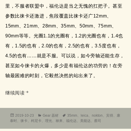
里，不服者联盟中，福伦达是当之无愧的扛把子。甚至
参数比徕卡还激进，焦段覆盖比徕卡还广12mm、
15mm、21mm、28mm、35mm、50mm、75mm、
90mm等等。光圈1.1的光圈有，1.2的光圈也有，1.4也
有，1.5的也有，2.0的也有，2.5的也有，3.5度也有，
4.5的也有……就是不服。可以说，如今旁轴还能生存，
甚至如今徕卡的火爆，多少是有福伦达的功劳的！在旁
轴最困难的时刻，它毅然决然的站出来了。
福伦达Voigtlander VM 35mm f/1.4 No
继续阅读
发
分
标
2019-10-23
Gear 器材
35mm
、
leica
、
nokton
、
宾得
、
康
布
类
签
泰时
、
徕卡
、
柯尼卡
、
理光
、
禄来
、
福伦达
、
美能达
、
蔡司
于