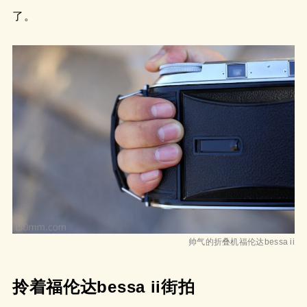
了。
帅气的折叠机福伦达bessa ii
拎着福伦达bessa ii街拍