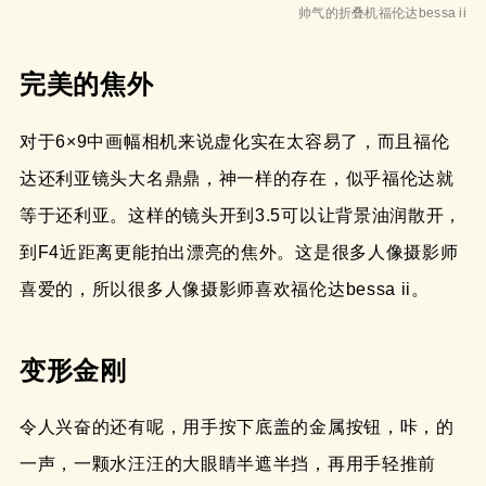
帅气的折叠机福伦达bessa ii
完美的焦外
对于6×9中画幅相机来说虚化实在太容易了，而且福伦
达还利亚镜头大名鼎鼎，神一样的存在，似乎福伦达就
等于还利亚。这样的镜头开到3.5可以让背景油润散开，
到F4近距离更能拍出漂亮的焦外。这是很多人像摄影师
喜爱的，所以很多人像摄影师喜欢福伦达bessa ii。
变形金刚
令人兴奋的还有呢，用手按下底盖的金属按钮，咔，的
一声，一颗水汪汪的大眼睛半遮半挡，再用手轻推前