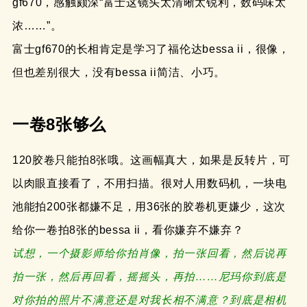
gf670，感触颇深“富士这镜头太清晰太锐利，数码味太
浓……”。
富士gf670的长相肯定是学习了福伦达bessa ii，很像，
但也差别很大，没有bessa ii简洁、小巧。
一卷8张够么
120胶卷只能拍8张哦。这画幅真大，如果是反转片，可
以肉眼直接看了，不用扫描。很对人用数码机，一块电
池能拍200张都嫌不足，用36张的胶卷机更嫌少，这次
给你一卷拍8张的bessa ii，看你嫌弃不嫌弃？
试想，一个摄影师给你拍肖像，拍一张回看，然后说再
拍一张，然后再回看，摇摇头，再拍……尼玛你到底是
对你拍的照片不满意还是对我长相不满意？到底是相机