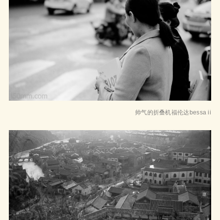
帅气的折叠机福伦达bessa ii