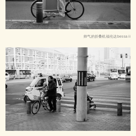
帅气的折叠机福伦达bessa ii