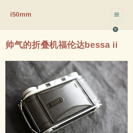
i50mm
菜单和
挂件
繁
帅气的折叠机福伦达bessa ii