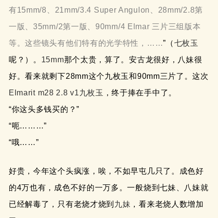
有15mm/8、
21mm/3.4 Super Angulon
、
28mm/2.8第
一版
、
35mm/2第一版
、90mm/4 Elmar 三片三组版本
等。这些镜头有他们特有的光学特性，……
”（
七枚玉
呢？）。
15mm
那个太贵，算了。安古龙很好，八妹很
好。看来就剩下28mm这个九枚玉和90mm三片了。这次
Elmarit m28 2.8 v1九枚玉
，终于捧在手中了。
“你这头多钱买的？”
“呃………”
“哦……”
好贵，今年这个头疯涨，唉，不如早屯几只了。成色好
的4万也有，成色不好的一万多。一般烧到七妹、八妹就
已经解毒了，只有老烧才烧到
九妹
，看来老烧人数增加