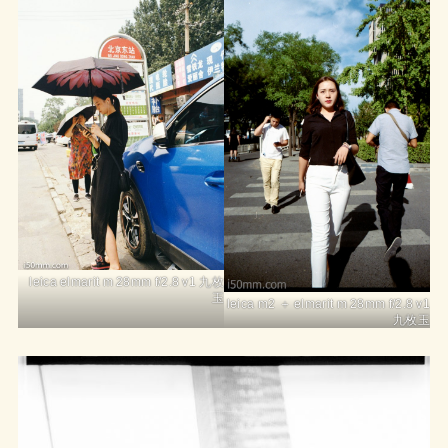
leica elmarit m 28mm f/2.8 v1 九枚
玉
leica m2 ＋ elmarit m 28mm f/2.8 v1
九枚玉