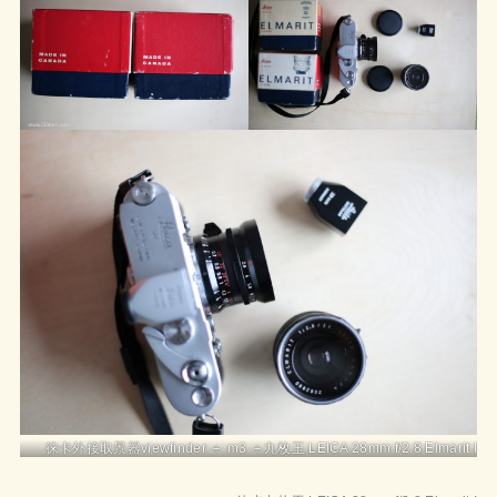
徕卡外接取景器viewfinder ＋ m3 ＋九枚玉 LEICA 28mm f/2.8 Elmarit I