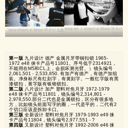
leica m4 ＋ elmarit m 28mm f/2.8 v1
leica elmarit m 28mm f/2.8 v1 九枚
九枚玉
玉
第一版
 九片设计 德产 金属月牙带铜扣锁 1965-
1972 e48 徕卡产品号11801。序号低于2314921，
不能用在M5和CL上，会损坏测光臂。）镜头编号
2,061,501 - 2,533,850. 有加产有德产，有德产加组
装。净身标尺有红刻字，有黄刻字。一般红字版有黑
漆锁扣，黄字版有银铬锁扣。 
第二版
 八片设计 加产 塑料对焦月牙 1972-1979 
e48 徕卡产品号11801，镜头编号2,314,801 - 
2,978,550.部分二代也是金属锁扣，区分有很多地
方，比如镜头前面写字的圈，一代是平的，二代有2
个切口应该是拆卸卡口。 
第三版
 全新设计 塑料对焦月牙 1979-1993 e49 徕
卡产品号11804，镜头编号2,977,551 - ? 
第四版
 又新设计 塑料对焦月牙 1992-2006 e46 徕