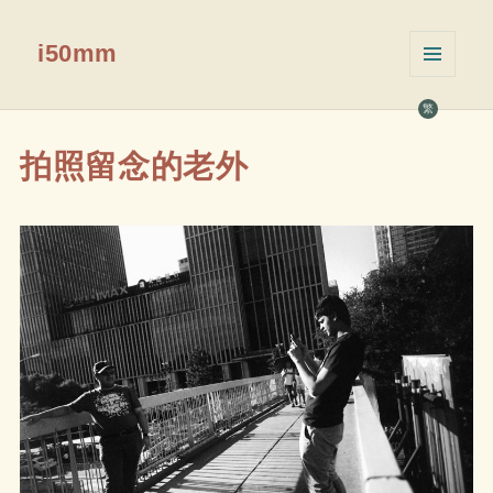
i50mm
菜单和
挂件
繁
拍照留念的老外