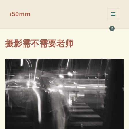
i50mm
菜单和
挂件
繁
摄影需不需要老师