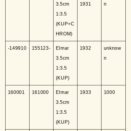
3.5cm
1931
n
1:3.5
(KUP+C
HROM)
-149910
155123-
Elmar
1932
unknow
3.5cm
n
1:3.5
(KUP)
160001
161000
Elmar
1933
1000
3.5cm
1:3.5
(KUP)