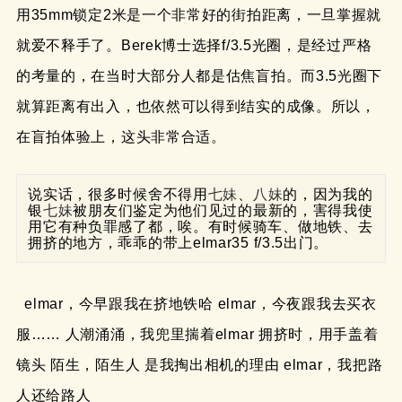
用35mm锁定2米是一个非常好的街拍距离，一旦掌握就
就爱不释手了。Berek博士选择f/3.5光圈，是经过严格
的考量的，在当时大部分人都是估焦盲拍。而3.5光圈下
就算距离有出入，也依然可以得到结实的成像。所以，
在盲拍体验上，这头非常合适。
说实话，很多时候舍不得用
七妹
、
八妹
的，因为我的
银
七妹
被朋友们鉴定为他们见过的最新的，害得我使
用它有种负罪感了都，唉。有时候骑车、做地铁、去
拥挤的地方，乖乖的带上elmar35 f/3.5出门。
elmar，今早跟我在挤地铁哈 elmar，今夜跟我去买衣
服…… 人潮涌涌，我兜里揣着elmar 拥挤时，用手盖着
镜头 陌生，陌生人 是我掏出相机的理由 elmar，我把路
人还给路人