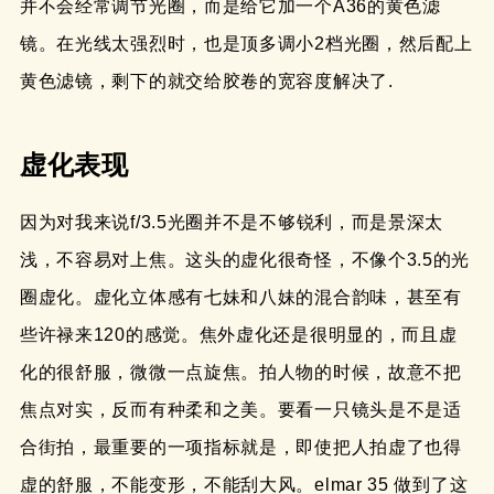
并不会经常调节光圈，而是给它加一个A36的黄色滤
镜。在光线太强烈时，也是顶多调小2档光圈，然后配上
黄色滤镜，剩下的就交给胶卷的宽容度解决了.
虚化表现
因为对我来说f/3.5光圈并不是不够锐利，而是景深太
浅，不容易对上焦。这头的虚化很奇怪，不像个3.5的光
圈虚化。虚化立体感有七妹和八妹的混合韵味，甚至有
些许禄来120的感觉。焦外虚化还是很明显的，而且虚
化的很舒服，微微一点旋焦。拍人物的时候，故意不把
焦点对实，反而有种柔和之美。要看一只镜头是不是适
合街拍，最重要的一项指标就是，即使把人拍虚了也得
虚的舒服，不能变形，不能刮大风。elmar 35 做到了这