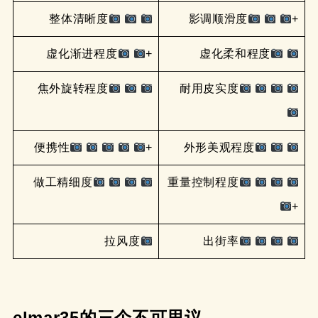
整体清晰度
影调顺滑度
+
虚化渐进程度
+
虚化柔和程度
焦外旋转程度
耐用皮实度
便携性
+
外形美观程度
做工精细度
重量控制程度
+
拉风度
出街率
elmar35的三个不可思议