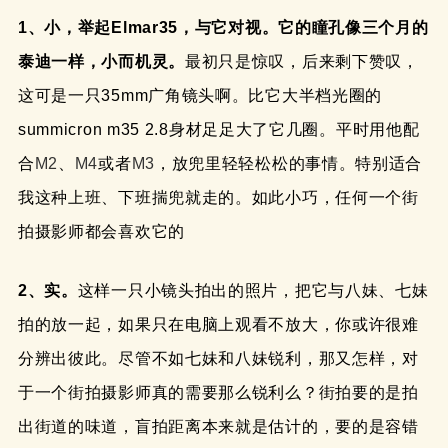
1、小，举起Elmar35，与它对视。它的瞳孔像三个月的
泰迪一样，小而机灵。
最初只是惊叹，后来剩下赞叹，
这可是一只35mm广角镜头啊。比它大半档光圈的
summicron m35 2.8身材足足大了它几圈。平时用他配
合
M2
、
M4
或者
M3
，放兜里轻轻松松的事情。特别适合
我这种上班、下班揣兜就走的。如此小巧，任何一个街
拍摄影师都会喜欢它的
2、实。
这样一只小镜头拍出的照片，把它与八妹、七妹
拍的放一起，如果只在电脑上观看不放大，你或许很难
分辨出彼此。尽管不如七妹和八妹锐利，那又怎样，对
于一个街拍摄影师真的需要那么锐利么？街拍要的是拍
出街道的味道，盲拍距离本来就是估计的，要的是容错