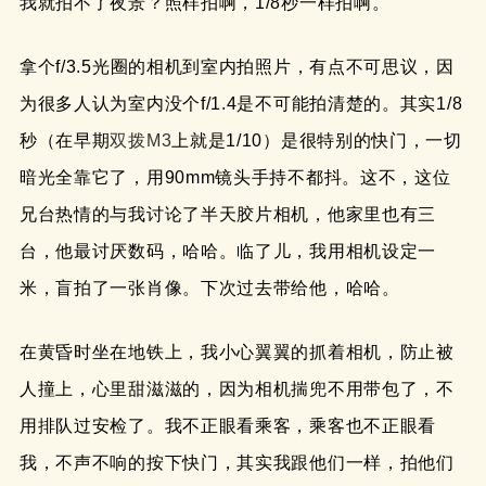
我就拍不了夜景？照样拍啊，1/8秒一样拍啊。
拿个f/3.5光圈的相机到室内拍照片，有点不可思议，因
为很多人认为室内没个f/1.4是不可能拍清楚的。其实1/8
秒（在早期
双拨M3
上就是1/10）是很特别的快门，一切
暗光全靠它了，用90mm镜头手持不都抖。这不，这位
兄台热情的与我讨论了半天胶片相机，他家里也有三
台，他最讨厌数码，哈哈。临了儿，我用相机设定一
米，盲拍了一张肖像。下次过去带给他，哈哈。
在黄昏时坐在地铁上，我小心翼翼的抓着相机，防止被
人撞上，心里甜滋滋的，因为相机揣兜不用带包了，不
用排队过安检了。我不正眼看乘客，乘客也不正眼看
我，不声不响的按下快门，其实我跟他们一样，拍他们