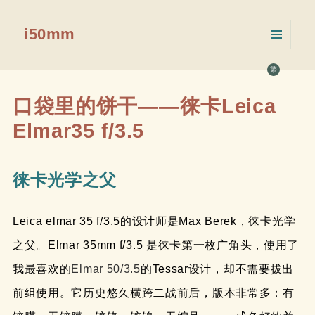
i50mm
菜单和
挂件
繁
口袋里的饼干——徕卡Leica
Elmar35 f/3.5
徕卡光学之父
Leica elmar 35 f/3.5的设计师是Max Berek，徕卡光学
之父。Elmar 35mm f/3.5 是徕卡第一枚广角头，使用了
我最喜欢的
Elmar 50/3.5
的Tessar设计，却不需要拔出
前组使用。它历史悠久横跨二战前后，版本非常多：有