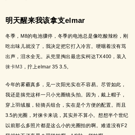
明天醒来我该拿支elmar
冬季，M8的电池骤停，冬季的电池总是像吃酸辣粉，刚
吃出味儿就没了，我决定把它打入冷宫。哽咽着没有骂
出声，泪水全无。从兜里掏出最忠实柯达TX400，装入
徕卡M3
，拧上elmar 35 3.5。
今年的雾霾真多，见一次阳光实在不容易。尽管如此，
我还是揣兜这样一只小光圈镜头拍。因为，戴上帽子，
穿上羽绒服，轻骑兵组合，实在是个方便的配置。而且
3.5的光圈，对徕卡来说，其实并不算小。想想半个世纪
以前那么多照片都是这么小的光圈拍的啊。难道没有F2