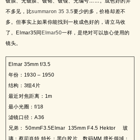
镀膜、无镀膜、镀铬、镀镍、无编号……。成色好的并
不多见，比
summaron 35 3.5
要少的多，价格却差不
多。但事实上如果你能找到一枚成色好的，请立马收
了。Elmar35同
Elmar50
一样，是绝对可以放心使用的
镜头。
Elmar 35mm f/3.5
年份：1930 – 1950
结构：3组4片
最近对焦距离：1m
最小光圈：f/18
滤镜口径：A36
兄弟： 50mmF3.5Elmar 135mm F4.5 Hektor 玻
璃：蔡司肖特 特长：黑白胶片、数码MM 擅长领域：